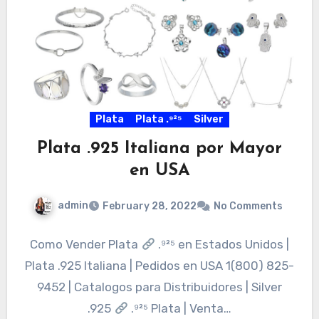
Plata
Plata .⁹²⁵
Silver
Plata .925 Italiana por Mayor
en USA
admin
February 28, 2022
No Comments
Como Vender Plata
.⁹²⁵ en Estados Unidos |
Plata .925 Italiana | Pedidos en USA 1(800) 825-
9452 | Catalogos para Distribuidores | Silver
.925
.⁹²⁵ Plata | Venta…