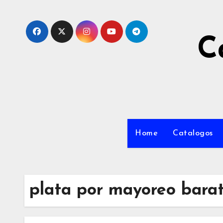
C
Home
Catalogos
plata por mayoreo bara