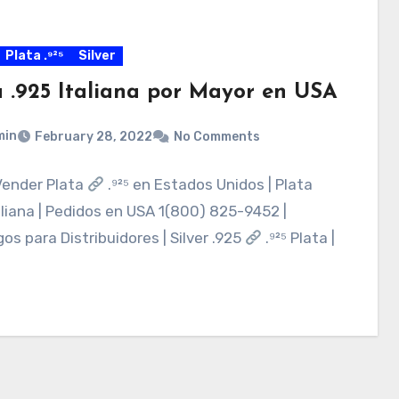
Plata .⁹²⁵
Silver
a .925 Italiana por Mayor en USA
min
February 28, 2022
No Comments
ender Plata
.⁹²⁵ en Estados Unidos | Plata
aliana | Pedidos en USA 1(800) 825-9452 |
os para Distribuidores | Silver .925
.⁹²⁵ Plata |
…