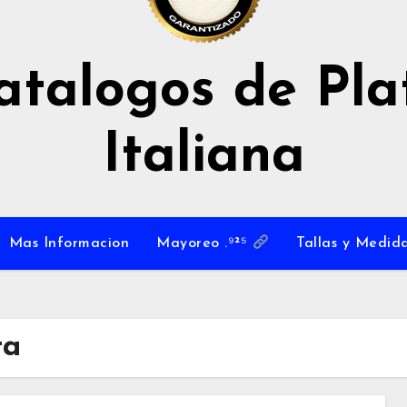
atalogos de Pla
Italiana
Mas Informacion
Mayoreo .⁹²⁵
Tallas y Medida
ta