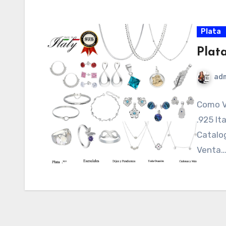
Plata
Plat
ad
Como V
.925 It
Catalog
Venta