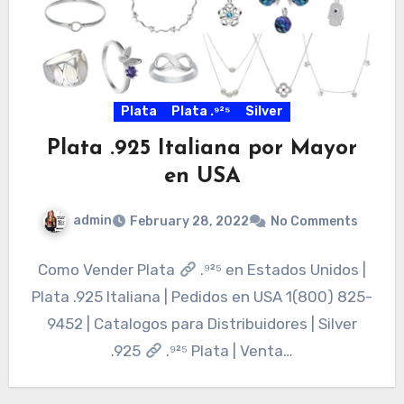
Plata
Plata .⁹²⁵
Silver
Plata .925 Italiana por Mayor
en USA
admin
February 28, 2022
No Comments
Como Vender Plata
.⁹²⁵ en Estados Unidos |
Plata .925 Italiana | Pedidos en USA 1(800) 825-
9452 | Catalogos para Distribuidores | Silver
.925
.⁹²⁵ Plata | Venta…