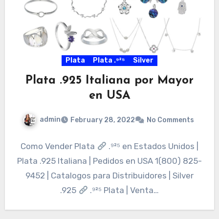
Plata
Plata .⁹²⁵
Silver
Plata .925 Italiana por Mayor
en USA
admin
February 28, 2022
No Comments
Como Vender Plata
.⁹²⁵ en Estados Unidos |
Plata .925 Italiana | Pedidos en USA 1(800) 825-
9452 | Catalogos para Distribuidores | Silver
.925
.⁹²⁵ Plata | Venta…