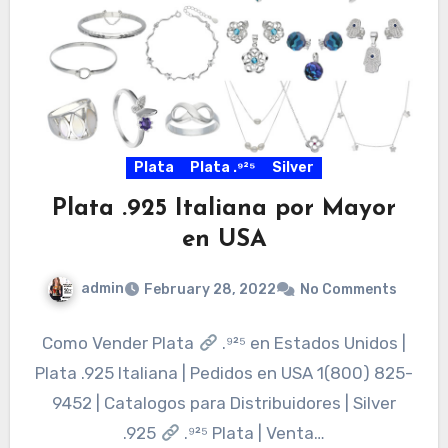
Plata
Plata .⁹²⁵
Silver
Plata .925 Italiana por Mayor
en USA
admin
February 28, 2022
No Comments
Como Vender Plata
.⁹²⁵ en Estados Unidos |
Plata .925 Italiana | Pedidos en USA 1(800) 825-
9452 | Catalogos para Distribuidores | Silver
.925
.⁹²⁵ Plata | Venta…