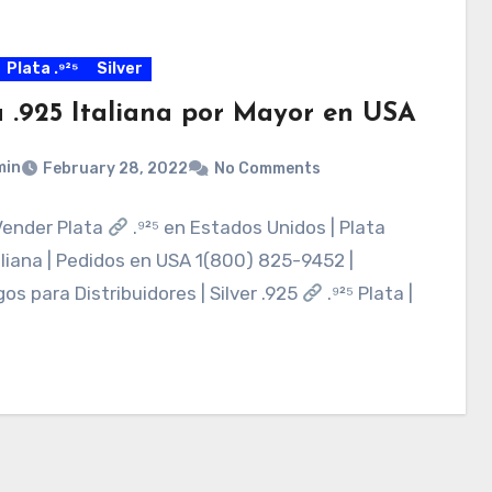
Plata .⁹²⁵
Silver
a .925 Italiana por Mayor en USA
min
February 28, 2022
No Comments
ender Plata
.⁹²⁵ en Estados Unidos | Plata
aliana | Pedidos en USA 1(800) 825-9452 |
os para Distribuidores | Silver .925
.⁹²⁵ Plata |
…