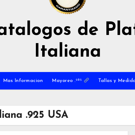
atalogos de Pla
Italiana
Mas Informacion
Mayoreo .⁹²⁵
Tallas y Medida
liana .925 USA