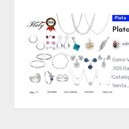
Plata
Plat
ad
Como V
.925 It
Catalog
Venta