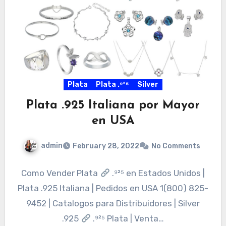
Plata
Plata .⁹²⁵
Silver
Plata .925 Italiana por Mayor
en USA
admin
February 28, 2022
No Comments
Como Vender Plata
.⁹²⁵ en Estados Unidos |
Plata .925 Italiana | Pedidos en USA 1(800) 825-
9452 | Catalogos para Distribuidores | Silver
.925
.⁹²⁵ Plata | Venta…