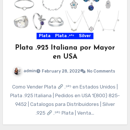
Plata
Plata .⁹²⁵
Silver
Plata .925 Italiana por Mayor
en USA
admin
February 28, 2022
No Comments
Como Vender Plata
.⁹²⁵ en Estados Unidos |
Plata .925 Italiana | Pedidos en USA 1(800) 825-
9452 | Catalogos para Distribuidores | Silver
.925
.⁹²⁵ Plata | Venta…