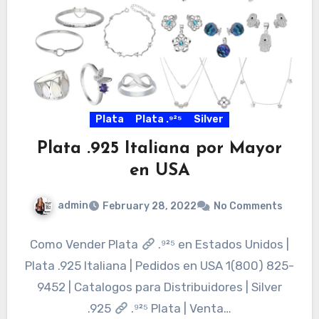
Plata
Plata .⁹²⁵
Silver
Plata .925 Italiana por Mayor
en USA
admin
February 28, 2022
No Comments
Como Vender Plata
.⁹²⁵ en Estados Unidos |
Plata .925 Italiana | Pedidos en USA 1(800) 825-
9452 | Catalogos para Distribuidores | Silver
.925
.⁹²⁵ Plata | Venta…