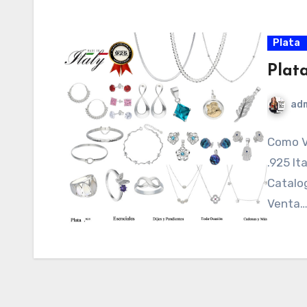
Plata
Plat
ad
Como V
.925 It
Catalog
Venta