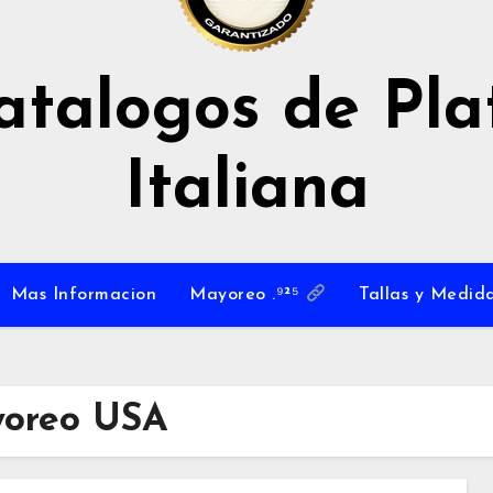
atalogos de Pla
Italiana
Mas Informacion
Mayoreo .⁹²⁵
Tallas y Medida
ayoreo USA