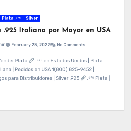
Plata .⁹²⁵
Silver
a .925 Italiana por Mayor en USA
min
February 28, 2022
No Comments
ender Plata
.⁹²⁵ en Estados Unidos | Plata
aliana | Pedidos en USA 1(800) 825-9452 |
os para Distribuidores | Silver .925
.⁹²⁵ Plata |
…