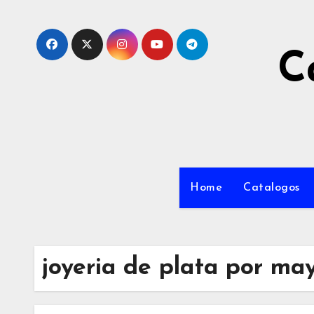
C
Home
Catalogos
joyeria de plata por m