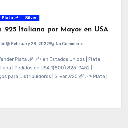
Plata .⁹²⁵
Silver
a .925 Italiana por Mayor en USA
min
February 28, 2022
No Comments
ender Plata
.⁹²⁵ en Estados Unidos | Plata
aliana | Pedidos en USA 1(800) 825-9452 |
os para Distribuidores | Silver .925
.⁹²⁵ Plata |
…