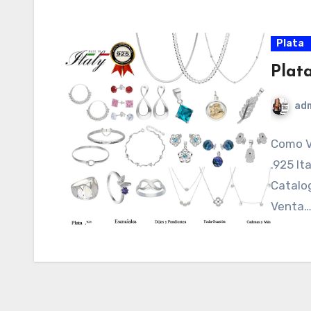
Plata
Plat
ad
Como V
.925 It
Catalog
Venta