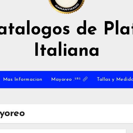
atalogos de Pla
Italiana
Mas Informacion
Mayoreo .⁹²⁵
Tallas y Medida
yoreo