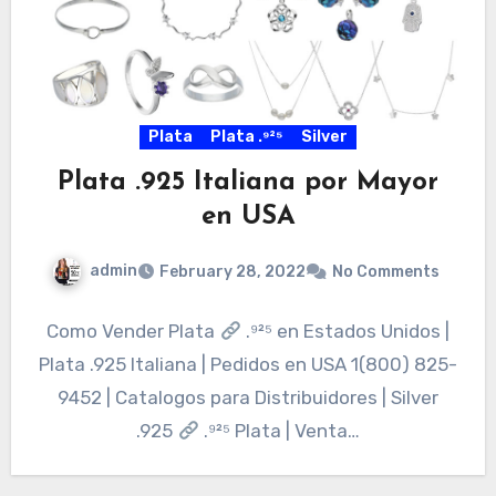
Plata
Plata .⁹²⁵
Silver
Plata .925 Italiana por Mayor
en USA
admin
February 28, 2022
No Comments
Como Vender Plata
.⁹²⁵ en Estados Unidos |
Plata .925 Italiana | Pedidos en USA 1(800) 825-
9452 | Catalogos para Distribuidores | Silver
.925
.⁹²⁵ Plata | Venta…